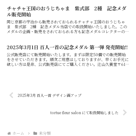
チャチャ王国のおうじちゃま 紫式部 2種 記念メダ
ル販売開始
同じ京都の宇治から販売されておられるチャチャ王国のおうじちゃ
ま 紫式部 2種 記念メダル当店での取扱開始いたしました。この
メダルの企画・販売をされておられる方も記念メダルコレクターの方
です。企画・制作／株式会社アースワーク
2025年3月1日 百人一首の記念メダル 第一弾 発売開始!!
公式販売店にて販売開始いたします。まずは限定50個での販売開始
をさせていただきます。順次ご用意はしておりますが、早くお手元に
欲しい方は是非、公式販売店にてご購入ください。辻山久養堂〒617-
0817 京都府長岡京市滝ノ町2丁目2-610:0...
2025年3月 百人一首 デザイン画アップ
tortue fleur salon にて取扱開始しました
ホーム
未分類