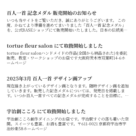
百人一首 記念メダル 販売開始のお知らせ
いつも当サイトをご覧いただき、誠にありがとうございます。 この
度、かねてより準備を進めてまいりました「百人一首 記念メダル」
を、公式BASEショップにて販売開始いたしました。日本の伝統美で
ある「百人一首」の世界観を、精巧なメダルに凝縮。手に...
tortue fleur salon にて取扱開始しました
tortue fleur salonハンドメイドの作品(全国から納品された)を委託
販売、教室・ワークショップのお店です大阪府茨木市双葉町14-6ホ
ームページ
2025年3月 百人一首 デザイン画アップ
現在描き上がっているデザイン画となります。随時デザイン画を追加
していきます。販売した記念メダルについては、発売日を掲載しま
す。いつか百人一首すべての記念メダルが完成することを目標に、皆
様のご協力をいただきながら進めてまいります。
宇治創こころ にて取扱開始しました
宇治創こころ創作ダイニングのお店です。宇治駅すぐの落ち着いた空
間。スイーツも豊富、お酒も豊富です。〒611-0021 京都府宇治市宇
治妙楽58ホームページ