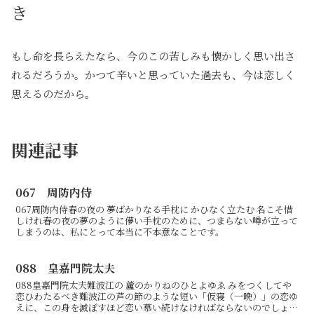
き
もし命を長らえたなら、今のこの苦しみも懐かしく思い出さ
れるだろうか。かつて辛いと思っていた過去も、今は恋しく
思えるのだから。
関連記事
067 周防内侍
067周防内侍春の夜の 夢ばかりなる手枕に かひなく立たむ 名こそ惜
しけれ春の夜の夢のように儚い手枕のために、つまらない噂が立って
しまうのは、私にとって本当に不本意なことです。
088 皇嘉門院太夫
088皇嘉門院太夫難波江の 蘆のかりねのひとよゆゑ みをつくしてや
恋ひわたるべき難波江の芦の節のような短い「仮寝（一晩）」の恋ゆ
えに、この身を滅ぼすほど恋い慕い続けなければならないのでしょう