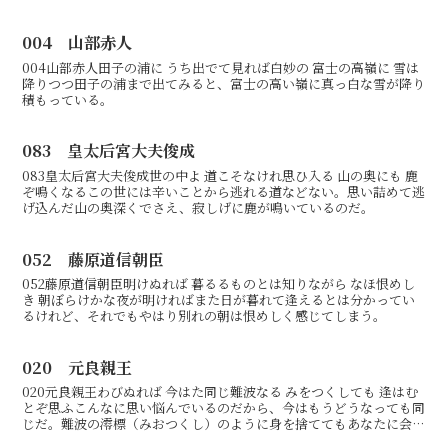
か。
004 山部赤人
004山部赤人田子の浦に うち出でて見れば白妙の 富士の高嶺に 雪は
降りつつ田子の浦まで出てみると、富士の高い嶺に真っ白な雪が降り
積もっている。
083 皇太后宮大夫俊成
083皇太后宮大夫俊成世の中よ 道こそなけれ思ひ入る 山の奥にも 鹿
ぞ鳴くなるこの世には辛いことから逃れる道などない。思い詰めて逃
げ込んだ山の奥深くでさえ、寂しげに鹿が鳴いているのだ。
052 藤原道信朝臣
052藤原道信朝臣明けぬれば 暮るるものとは知りながら なほ恨めし
き 朝ぼらけかな夜が明ければまた日が暮れて逢えるとは分かってい
るけれど、それでもやはり別れの朝は恨めしく感じてしまう。
020 元良親王
020元良親王わびぬれば 今はた同じ難波なる みをつくしても 逢はむ
とぞ思ふこんなに思い悩んでいるのだから、今はもうどうなっても同
じだ。難波の澪標（みおつくし）のように身を捨ててもあなたに会い
たい。